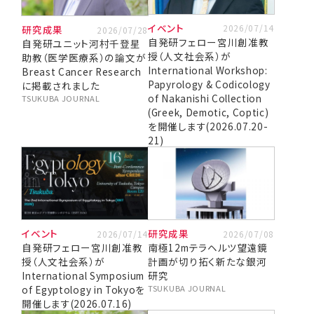
研究院長メッセージ
イベント
2026/07/14
研究成果
2026/07/28
自発研フェロー宮川創准教
自発研ユニット河村千登星
理念・ミッション・ビジョン
授（人文社会系）が
助教（医学医療系）の論文が
組織体制・概要
International Workshop:
Breast Cancer Research
Papyrology & Codicology
に掲載されました
of Nakanishi Collection
TSUKUBA JOURNAL
採用情報
(Greek, Demotic, Coptic)
を開催します(2026.07.20-
21)
イベント
研究成果
2026/07/14
2026/07/08
自発研フェロー宮川創准教
南極12mテラヘルツ望遠鏡
授（人文社会系）が
計画が切り拓く新たな銀河
International Symposium
研究
of Egyptology in Tokyoを
TSUKUBA JOURNAL
開催します(2026.07.16)