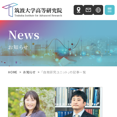
Japanese
News
お知らせ
English
私たちの研究活動
お知らせ
自発研究ユニット
社会と科学の研究ユニット
HOME
お知らせ
「自発研究ユニット」の記事一覧
国際統合睡眠医科学研究機構 (IIIS)
人工知能科学センター（C-AIR）
微生物サステイナビリティ研究センター（MiCS）
ホウ化水素研究センター（HBRC）
筑波大学高等研究院について