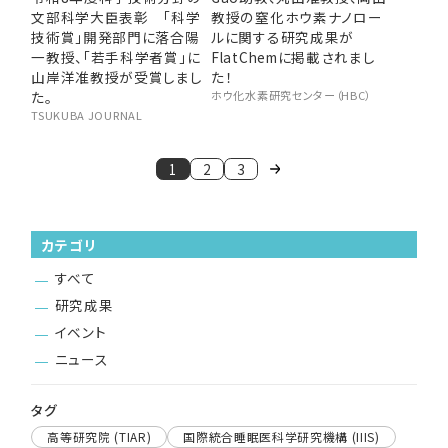
文部科学大臣表彰 「科学
教授の窒化ホウ素ナノロー
技術賞」開発部門に落合陽
ルに関する研究成果が
一教授、「若手科学者賞」に
FlatChemに掲載されまし
山岸洋准教授が受賞しまし
た！
た。
ホウ化水素研究センター（HBC）
TSUKUBA JOURNAL
1
2
3
カテゴリ
すべて
研究成果
イベント
ニュース
タグ
高等研究院 (TIAR)
国際統合睡眠医科学研究機構 (IIIS)