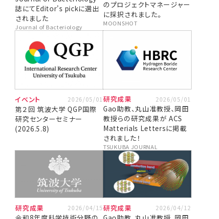
のプロジェクトマネージャー
誌にてEditor’s pickに選出
に採択されました。
されました
MOONSHOT
Journal of Bacteriology
研究成果
イベント
2026/05/01
2026/05/01
Gao助教、丸山准教授、岡田
第２回 筑波大学 QGP国際
教授らの研究成果が ACS
研究センターセミナー
Matterials Lettersに掲載
(2026.5.8)
されました！
TSUKUBA JOURNAL
研究成果
研究成果
2026/04/15
2026/04/12
令和8年度科学技術分野の
Gao助教、丸山准教授、岡田