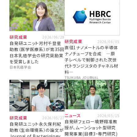
研究成果
2026/06/29
研究成果
2026/06/05
自発研ユニット河村千登星
直径1ナノメートルの半導体
助教（医学医療系）が第35回
ナノチューブを合成 ―原
日本乳癌学会の研究奨励賞
子レベルで制御された次世
を受賞しました
代トランジスタのチャネル材
日本乳癌学会
料―
TSUKUBA JOURNAL
ニュース
2026/05/15
研究成果
2026/05/27
自発研フェロー境野翔准教
自発研ユニット永久保利紀
授が、ムーンショット型研究
助教（生命環境系）の論文が
開発事業(目標3・専門研究)
Journal of Bacteriology