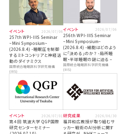
イベント
2026/07/06
イベント
2026/07/06
256th WPI-IIIS Seminar
257th WPI-IIIS Seminar
~Mini Symposium~
~Mini Symposium~
(2026.8.4) -細胞はどのよう
(2026.8.4) -睡眠圧を制御
に「決める」のか？ -局所睡
するミトコンドリアと神経活
眠・半球睡眠の謎に迫る –
動のダイナミクス
国際統合睡眠医科学研究機構
国際統合睡眠医科学研究機構
(IIIS)
(IIIS)
イベント
研究成果
2026/07/01
2026/06/30
第４回 筑波大学 QGP国際
福井和広教授が取り組むサ
研究センターセミナー
ッカー戦術のAI分析に関す
（2026.07.10）
る研究が、 NHKニュース