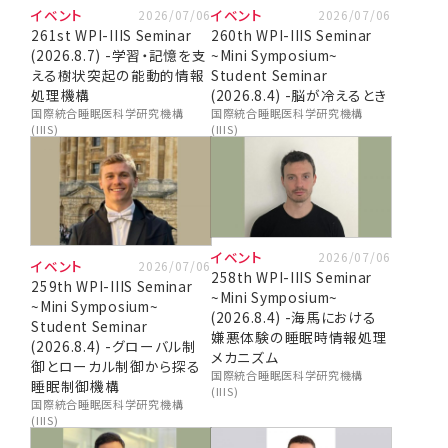
イベント
イベント
2026/07/06
2026/07/06
研究院長メッセージ
261st WPI-IIIS Seminar
260th WPI-IIIS Seminar
(2026.8.7) -学習・記憶を支
~Mini Symposium~
理念・ミッション・ビジョン
える樹状突起の能動的情報
Student Seminar
処理機構
(2026.8.4) -脳が冷えるとき
組織体制・概要
国際統合睡眠医科学研究機構
国際統合睡眠医科学研究機構
(IIIS)
(IIIS)
採用情報
イベント
2026/07/06
イベント
2026/07/06
258th WPI-IIIS Seminar
259th WPI-IIIS Seminar
~Mini Symposium~
~Mini Symposium~
(2026.8.4) -海馬における
Student Seminar
嫌悪体験の睡眠時情報処理
(2026.8.4) -グローバル制
メカニズム
御とローカル制御から探る
国際統合睡眠医科学研究機構
睡眠制御機構
(IIIS)
国際統合睡眠医科学研究機構
(IIIS)