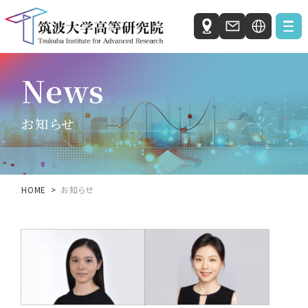
Japanese
News
お知らせ
English
私たちの研究活動
お知らせ
自発研究ユニット
社会と科学の研究ユニット
HOME
お知らせ
国際統合睡眠医科学研究機構 (IIIS)
人工知能科学センター（C-AIR）
微生物サステイナビリティ研究センター（MiCS）
ホウ化水素研究センター（HBRC）
筑波大学高等研究院について