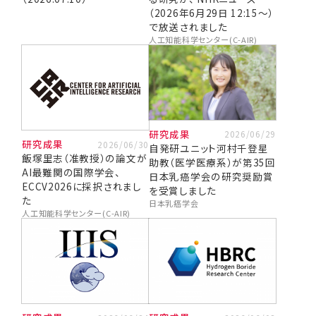
（2026年6月29日 12:15〜）
で放送されました
人工知能科学センター(C-AIR)
研究成果
2026/06/29
研究成果
2026/06/30
自発研ユニット河村千登星
飯塚里志（准教授）の論文が
助教（医学医療系）が第35回
AI最難関の国際学会、
日本乳癌学会の研究奨励賞
ECCV2026に採択されまし
を受賞しました
た
日本乳癌学会
人工知能科学センター(C-AIR)