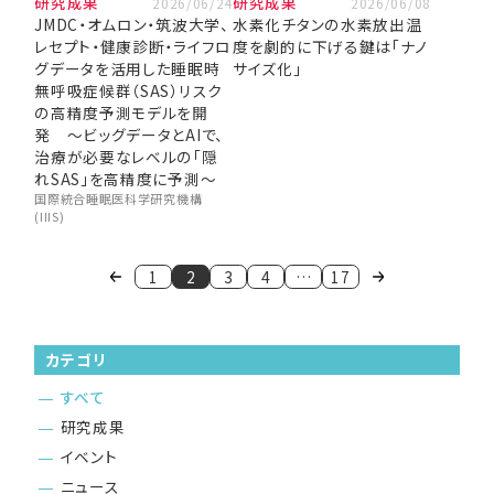
研究成果
研究成果
2026/06/24
2026/06/08
JMDC・オムロン・筑波大学、
水素化チタンの水素放出温
レセプト・健康診断・ライフロ
度を劇的に下げる鍵は「ナノ
グデータを活用した睡眠時
サイズ化」
無呼吸症候群（SAS）リスク
の高精度予測モデルを開
発 ～ビッグデータとAIで、
治療が必要なレベルの「隠
れSAS」を高精度に予測～
国際統合睡眠医科学研究機構
(IIIS)
1
2
3
4
…
17
カテゴリ
すべて
研究成果
イベント
ニュース