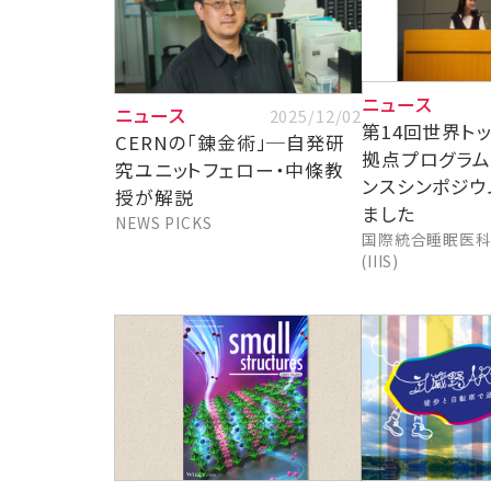
ニュース
ニュース
2025/12/02
第14回世界ト
CERNの「錬金術」─自発研
拠点プログラム（
究ユニットフェロー・中條教
ンスシンポジウ
授が解説
ました
NEWS PICKS
国際統合睡眠医
(IIIS)