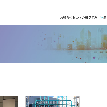
お知らせ
私たちの研究活動
筑
自発研究ユニット
研
社会と科学の研究ユ
理
国際統合睡眠医科学研究
組
人工知能科学センター（
微生物サステイナビリ
ホウ化水素研究センタ