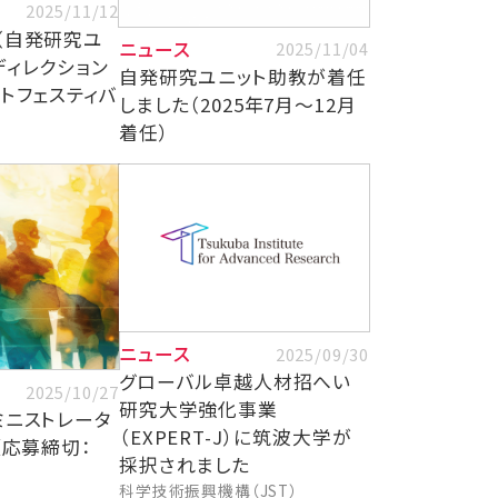
2025/11/12
（自発研究ユ
ニュース
2025/11/04
ディレクション
自発研究ユニット助教が着任
トフェスティバ
しました（2025年7月～12月
着任）
ニュース
2025/09/30
グローバル卓越人材招へい
2025/10/27
研究大学強化事業
ミニストレータ
（EXPERT-J）に筑波大学が
［応募締切：
採択されました
科学技術振興機構（JST）