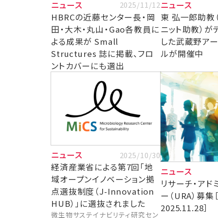
ニュース
ニュース
2025/11/12
HBRCの近藤センター長・岡
東 弘一郎助教
田・大木・丸山・Gao各教員に
ニット助教）が
よる成果が Small
した武蔵野アー
Structures 誌に掲載、フロ
ルが開催中
ントカバーにも選出
ニュース
2025/10/30
経済産業省による第7回「地
ニュース
域オープンイノベーション拠
リサーチ・アド
点選抜制度（J-Innovation
ー（URA）募集
HUB）」に選抜されました
2025.11.28］
微生物サステイナビリティ研究セン