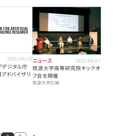
2025/09/18
ニュース
2025/08/07
がデジタル庁
筑波大学高等研究院キックオ
用アドバイザリ
フ会を開催
任
筑波大学広報