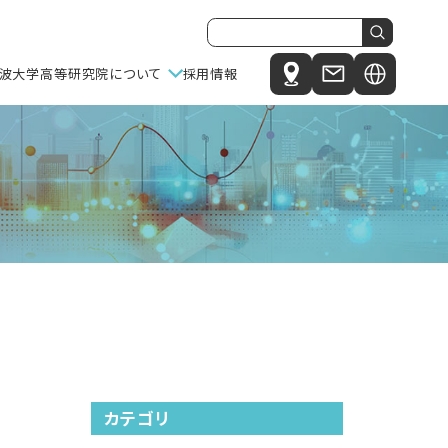
波大学高等研究院について
採用情報
Japanese
究院長メッセージ
English
ニット
念・ミッション・ビジョン
機構 (IIIS)
織体制・概要
C-AIR）
ティ研究センター（MiCS）
ー（HBRC）
カテゴリ