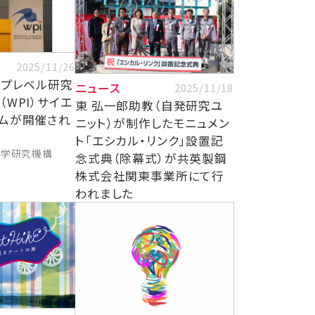
2025/11/26
ップレベル研究
ニュース
2025/11/18
WPI）サイエ
東 弘一郎助教（自発研究ユ
ムが開催され
ニット）が制作したモニュメン
ト「エシカル・リンク」設置記
科学研究機構
念式典（除幕式）が共英製鋼
株式会社関東事業所にて行
われました