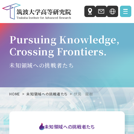
Japanese
お知らせ
Pursuing Knowledge,
English
Crossing Frontiers.
私たちの研究活動
自発研究ユニット
未知領域への挑戦者たち
社会と科学の研究ユニット
国際統合睡眠医科学研究機構 (IIIS)
人工知能科学センター（C-AIR）
HOME
未知領域への挑戦者たち
伏見 龍樹
微生物サステイナビリティ研究センター（MiCS）
ホウ化水素研究センター（HBRC）
未知領域への挑戦者たち
筑波大学高等研究院について