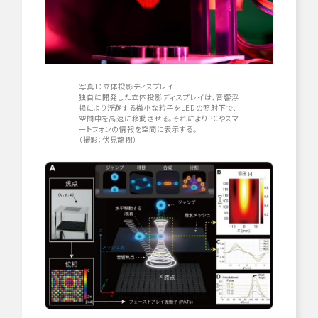
写真
1
：立体投影ディスプレイ
独自に開発した立体投影ディスプレイは、音響浮
揚により浮遊する微小な粒子を
LEDの照射下で
、
空間中を高速に移動させる。
それによりPCやスマ
ートフォンの情報を空間に表示する。
（
撮影
：伏見
龍
樹）