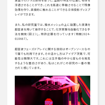
波面ホログラム技術を使うと、空間の特定の位置に物体を
浮遊させることができ、これを高速に移動させることで残像
効果を作り、直接的に触れることができる立体投影ディスプ
レイができます。
また、私の研究室では、撥水メッシュの上に設置した液滴を
超音波を用いて操作することで、化学実験を自動化できる手
法を開発（図２）し、特許出願を行っています（特開
2024-
018667
）。
超音波フェーズドアレイに関する技術はオープンソースなの
で誰でも利用できます。その活かし方はアイデア次第で、可
能性は無限大です。これには玉手箱の中から宝ものを発見
するような面白さがあり、私はこれがこの研究の一番の魅
力だと感じています。