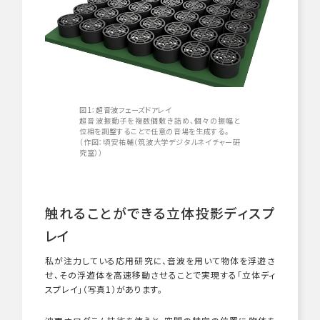
図1：超音波フェーズドアレイ
超音波振動子を複数個敷き詰め、個々の振幅と
位相を調整することで任意の音場を生成する。
（作図：頃安祐輔（筑波大学デジタルネイチャー研
究室））
触れることができる立体投影ディスプ
レイ
私が注力している応用研究に、音波を用いて物体を浮遊さ
せ、その浮遊体を高速移動させることで実現する「立体ディ
スプレイ」（写真
1
）があります。