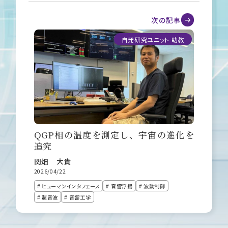
次の記事
自発研究ユニット 助教
QGP相の温度を測定し、宇宙の進化を
追究
関畑 大貴
2026/04/22
# ヒューマンインタフェース
# 音響浮揚
# 波動制御
# 超音波
# 音響工学