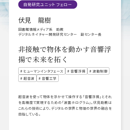
自発研究ユニット フェロー
研究院長メッセージ
伏見 龍樹
理念・ミッション・ビジョン
組織体制・概要
図書館情報メディア系 助教
デジタルネイチャー開発研究センター 副センター長
採用情報
非接触で物体を動かす音響浮
揚で未来を拓く
# ヒューマンインタフェース
# 音響浮揚
# 波動制御
# 超音波
# 音響工学
超音波を使って物体を浮かせて操作する「音響浮揚」とそれ
を高精度で実現するための「波面ホログラム」。伏見助教は
これらの技術により、デジタルの世界と物理の世界の融合を
目指している。