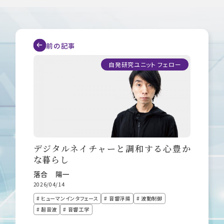
前の記事
自発研究ユニット フェロー
デジタルネイチャーと調和する心豊か
な暮らし
落合 陽一
2026/04/14
# ヒューマンインタフェース
# 音響浮揚
# 波動制御
# 超音波
# 音響工学