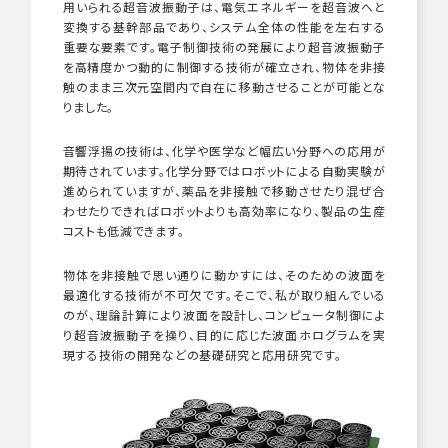
用いられる超音波振動子は、電気エネルギーを超音波へと
変換する基幹部品であり、システム全体の性能を左右する
重要な要素です。電子制御技術の発展により超音波振動子
を高精度かつ動的に制御する技術が確立され、物体を非接
触のまま三次元空間内で自在に移動させることが可能とな
りました。
音響浮揚の技術は、化学や医学など幅広い分野への応用が
期待されています。化学分野ではロボットによる自動実験が
進められていますが、薬品を非接触で移動させたり混ぜ合
わせたりできればロボットよりも高効率になり、製品の生産
コストも低減できます。
物体を非接触で思い通りに動かすには、そのための波面を
最適化する技術が不可欠です。そこで、私が取り組んでいる
のが、理論計算により波面を設計し、コンピュータ制御によ
り超音波振動子を操り、目的に応じた波面ホログラムを実
現する技術の開発などの基礎研究と応用研究です。