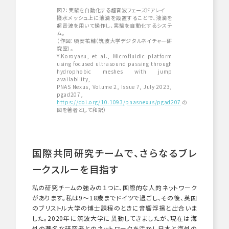
図2：実験を自動化する超音波フェーズドアレイ
撥水メッシュ上に液滴を設置することで、液滴を
超音波を用いて操作し、実験を自動化するシステ
ム。
（作図：頃安祐輔（筑波大学デジタルネイチャー研
究室）。
Y.Koroyasu, et al., Microfluidic platform
using focused ultrasound passing through
hydrophobic meshes with jump
availability,
PNAS Nexus, Volume 2, Issue 7, July 2023,
pgad207,
https://doi.org/10.1093/pnasnexus/pgad207
の
図を著者として和訳）
国際共同研究チームで、さらなるブレ
ークスルーを目指す
私の研究チームの強みの１つに、国際的な人的ネットワーク
があります。私は
9
～
18
歳までドイツで過ごし、その後、英国
のブリストル大学の博士課程のときに音響浮揚と出合いま
した。
2020年に
筑波大学に異動してきましたが、現在は海
外の著名な研究者とのネットワークを活かし日本と海外の