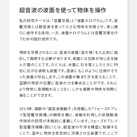
超音波の波面を使って物体を操作
私の研究テーマは、「音響浮揚」と「波面ホログラム」です。音
響浮揚とは超音波を使って小さな物体を浮揚させ、思い通
りに操作する技術、一方、波面ホログラムとは音響浮揚を行
うための設計技術です。
物体を浮揚させるには、音波の波面（音の場）を人工的に設
計して再現する必要があります。波面とは位相が同じ点を結
んだ面のことです。たとえば、水面に石を落としたときに円
形に広がる波紋も波面です。音波にもこのように位相がそろ
った波面が存在します。この波面の集まり方を変えることで、
空間の特定の位置に音波の力を集めることができ、それに
より物体に直接触れることなく、しかも複数の物体を同時に
操ることができます。
2014年、複数の
「超音波振動子」を搭載した「フェーズドアレ
イ型音響浮揚機」の開発を機に、波動を利用した非接触操
作技術の研究が本格的に進展しています。フェーズドアレイ
型音響浮揚機（図1）とは、超音波の干渉を精密に制御する
ことで、空中に物体を安定的に浮揚させる装置です。ここで