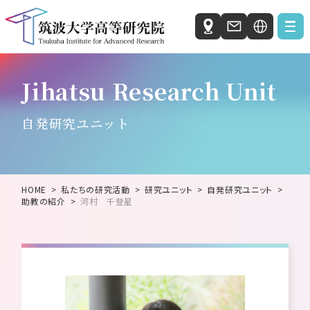
Japanese
お知らせ
Jihatsu Research Unit
English
私たちの研究活動
自発研究ユニット
自発研究ユニット
社会と科学の研究ユニット
HOME
私たちの研究活動
研究ユニット
自発研究ユニット
国際統合睡眠医科学研究機構 (IIIS)
助教の紹介
河村 千登星
人工知能科学センター（C-AIR）
微生物サステイナビリティ研究センター（MiCS）
ホウ化水素研究センター（HBRC）
筑波大学高等研究院について