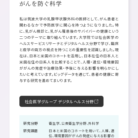
がんを防ぐ科学
私は筑波大学の乳腺甲状腺外科の医師として、がん患者と
関わるなかで予防医学に関心を持つようになりました。特
に、乳がん検診と、乳がん罹患後のサバイバーの健康という
二つのテーマに取り組んでいます。大学院では社会医学の
ヘルスサービスリサーチとデジタルヘルス分野で学び、臨床
と疫学の両方の視点を持つことの重要性を認識しました。現
在は、日本と米国のコホートを活用し、日本在住の日本人と
米国在住の日系人を比較することで、人種・遺伝・環境要因
ががんの発症や治療効果・予後に与える影響を明らかにし
たいと考えています。ビッグデータを通じて、患者の健康に寄
与する研究を進めてまいります。
社会医学グループ デジタルヘルス分野
研究分野
衛生学、公衆衛生学分野、外科学
研究課題
日本と米国のコホートを用いて、人種、遺
伝、環境要因ががんの発症に与える影響の