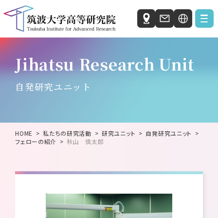
Japanese
お知らせ
Jihatsu Research Unit
English
私たちの研究活動
自発研究ユニット
自発研究ユニット
社会と科学の研究ユニット
HOME
私たちの研究活動
研究ユニット
自発研究ユニット
国際統合睡眠医科学研究機構 (IIIS)
フェローの紹介
秋山 慎太郎
人工知能科学センター（C-AIR）
微生物サステイナビリティ研究センター（MiCS）
ホウ化水素研究センター（HBRC）
筑波大学高等研究院について