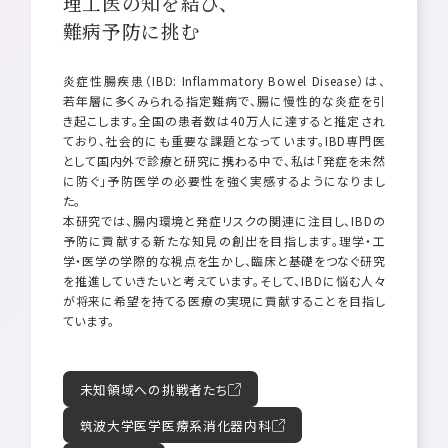
理工医の知を結び、
難病予防に挑む
炎症性腸疾患（IBD: Inflammatory Bowel Disease）は、
若年層に多くみられる指定難病で、腸に慢性的な炎症を引
き起こします。全国の患者数は40万人に達すると推定され
ており、社会的にも重要な課題となっています。IBD専門医
として国内外で診療と研究に携わる中で、私は「発症を未然
に防ぐ」予防医学の必要性を強く実感するようになりまし
た。
本研究では、腸内環境と発症リスクの関連に注目し、IBDの
予防に貢献する新たな知見の創出を目指します。理学・工
学・医学の学際的な視点を生かし、臨床と基礎をつなぐ研究
を推進していきたいと考えています。そして、IBDに悩む人々
が将来に希望を持てる医療の実現に貢献することを目指し
ています。
未知領域への挑戦者たち
筑波大学医学医療系消化器内科