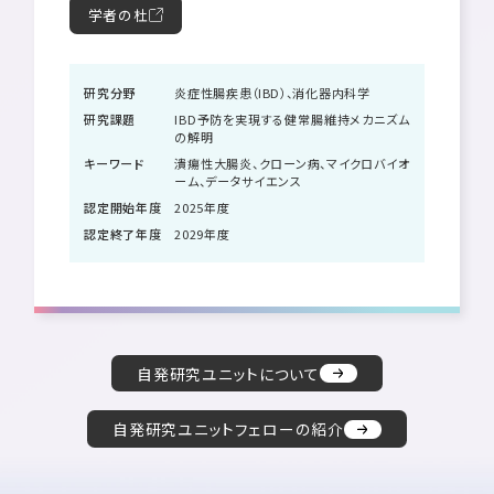
学者の杜
研究分野
炎症性腸疾患（IBD）、消化器内科学
研究課題
IBD予防を実現する健常腸維持メカニズム
の解明
キーワード
潰瘍性大腸炎、クローン病、マイクロバイオ
ーム、データサイエンス
認定開始年度
2025年度
認定終了年度
2029年度
自発研究ユニットについて
自発研究ユニットフェローの紹介