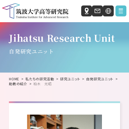
Japanese
お知らせ
Jihatsu Research Unit
English
私たちの研究活動
自発研究ユニット
自発研究ユニット
社会と科学の研究ユニット
HOME
私たちの研究活動
研究ユニット
自発研究ユニット
国際統合睡眠医科学研究機構 (IIIS)
助教の紹介
柏木 光昭
人工知能科学センター（C-AIR）
微生物サステイナビリティ研究センター（MiCS）
ホウ化水素研究センター（HBRC）
筑波大学高等研究院について