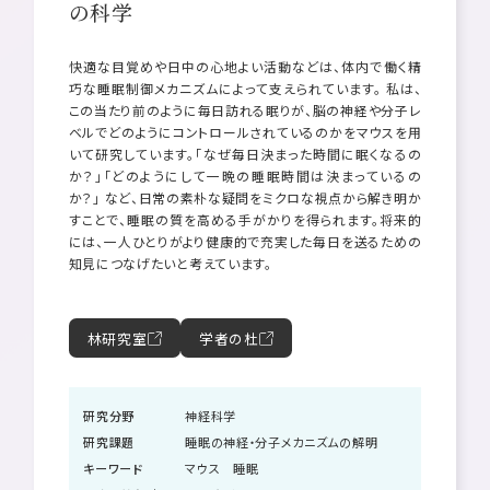
の科学
快適な目覚めや日中の心地よい活動などは、体内で働く精
巧な睡眠制御メカニズムによって支えられています。 私は、
この当たり前のように毎日訪れる眠りが、脳の神経や分子レ
ベルでどのようにコントロールされているのかをマウスを用
いて研究しています。「なぜ毎日決まった時間に眠くなるの
か？」「どのようにして一晩の睡眠時間は決まっているの
か？」 など、日常の素朴な疑問をミクロな視点から解き明か
すことで、睡眠の質を高める手がかりを得られます。将来的
には、一人ひとりがより健康的で充実した毎日を送るための
知見につなげたいと考えています。
林研究室
学者の杜
研究分野
神経科学
研究課題
睡眠の神経・分子メカニズムの解明
キーワード
マウス 睡眠